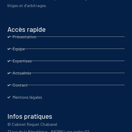
litiges et d’arbitrages.
Accès rapide
Présentation
Équipe
Expertises
Actualités
Contact
Mentions légales
Infos pratiques
© Cabinet Requet Chabanel
12 rue de la République – 69289 Lyon cedex 02