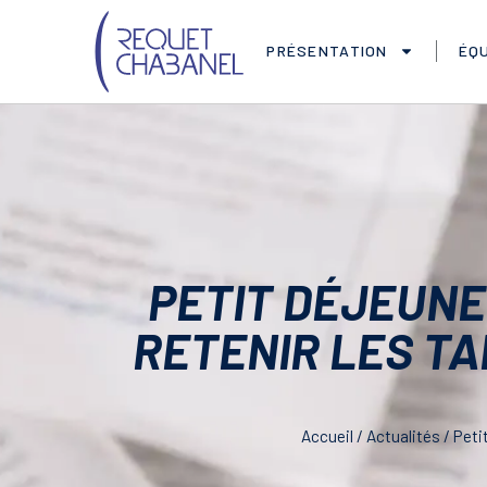
PRÉSENTATION
ÉQU
PETIT DÉJEUNE
RETENIR LES T
Accueil
/
Actualités
/
Peti