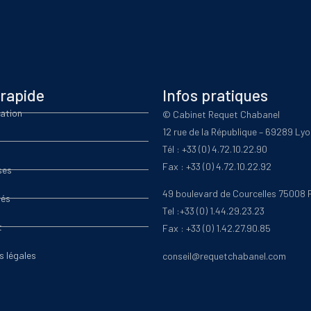
rapide
Infos pratiques
ation
© Cabinet Requet Chabanel
12 rue de la République – 69289 Ly
Tél : +33 (0) 4.72.10.22.90
Fax : +33 (0) 4.72.10.22.92
ses
49 boulevard de Courcelles 75008 
tés
Tel :+33 (0) 1.44.29.23.23
t
Fax : +33 (0) 1.42.27.90.85
s légales
conseil@requetchabanel.com