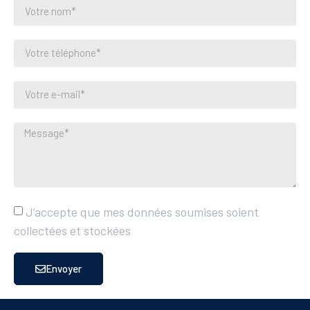
J’accepte que mes données soumises soient
collectées et stockées
Envoyer